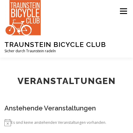
Zum
Inhalt
Menü
springen
TRAUNSTEIN BICYCLE CLUB
Sicher durch Traunstein radeln
UNSERE ZIELE
DER VEREIN
VERANSTALTUNGEN
VERANSTALTUNGEN
AKTUELLES
Anstehende Veranstaltungen
IN THE NEWS
MYTHBUSTING
Es sind keine anstehenden Veranstaltungen vorhanden.