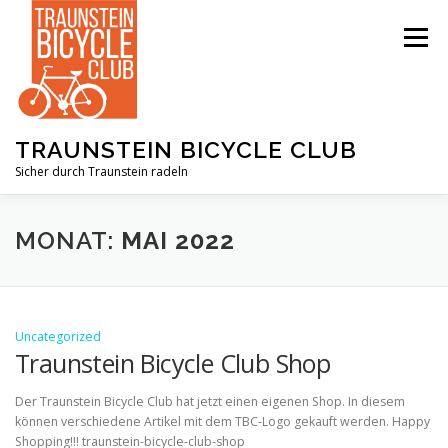
Zum
Inhalt
Menü
springen
TRAUNSTEIN BICYCLE CLUB
Sicher durch Traunstein radeln
UNSERE ZIELE
DER VEREIN
MONAT:
MAI 2022
VERANSTALTUNGEN
AKTUELLES
Uncategorized
Traunstein Bicycle Club Shop
IN THE NEWS
MYTHBUSTING
Der Traunstein Bicycle Club hat jetzt einen eigenen Shop. In diesem
können verschiedene Artikel mit dem TBC-Logo gekauft werden. Happy
Shopping!!! traunstein-bicycle-club-shop